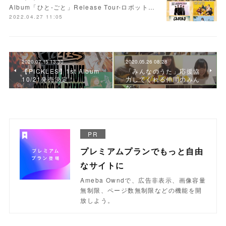
Album「ひと-ごと」Release Tour-ロボット…
2022.04.27 11:05
2020.07.15 13:30
2020.05.26 08:28
【PICKLES】1st Album
「みんなのうた」応援協
10/21発売決定！
力してくれる仲間のみん
な
PR
プレミアムプランでもっと自由
なサイトに
Ameba Owndで、広告非表示、画像容量
無制限、ページ数無制限などの機能を開
放しよう。