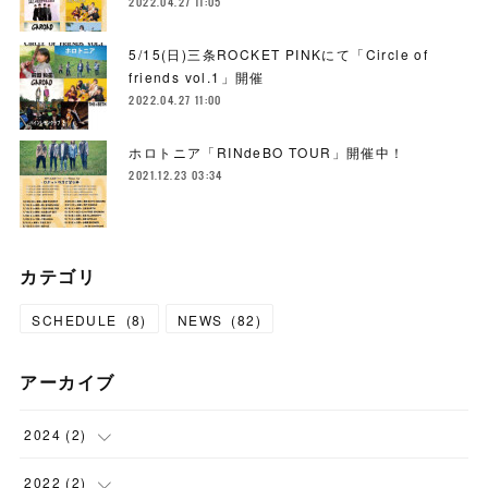
2022.04.27 11:05
5/15(日)三条ROCKET PINKにて「Circle of
friends vol.1」開催
2022.04.27 11:00
ホロトニア「RINdeBO TOUR」開催中！
2021.12.23 03:34
カテゴリ
SCHEDULE
(
8
)
NEWS
(
82
)
アーカイブ
2024
(
2
)
(
2
)
2022
(
2
)