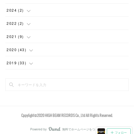
2024
(
2
)
(
2
)
2022
(
2
)
(
2
)
2021
(
9
)
(
1
)
2020
(
43
)
(
3
)
(
1
)
2019
(
33
)
(
1
)
(
11
)
(
1
)
(
3
)
(
8
)
(
6
)
(
1
)
(
2
)
(
12
)
(
4
)
(
6
)
Cppylight©️2020 HIGH BEAM RECORDS Co., Ltd All Rights Reserved.
(
1
)
(
8
)
Powered by
無料でホームページをつくろう
AmebaOwnd
フォロー